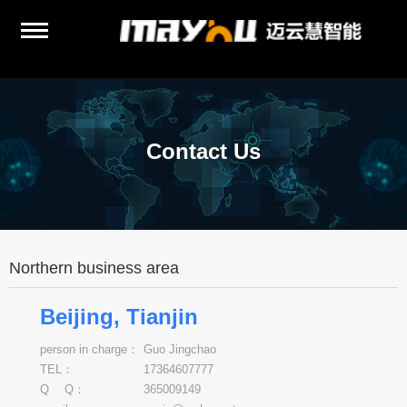
Contact Us
Northern business area
Beijing, Tianjin
person in charge：
Guo Jingchao
TEL：
17364607777
Q Q：
365009149