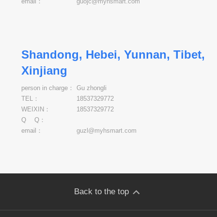
email：
guojc@myhsmart.com
Shandong, Hebei, Yunnan, Tibet,
Xinjiang
person in charge：
Gu zhongli
TEL：
18537329772
WEIXIN：
18537329772
Q Q：
email：
guzl@myhsmart.com
Back to the top